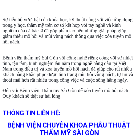
Sự tiến bộ vượt bật của khóa học, kỹ thuật cùng với việc ứng dụng
trong y học, thẩm mỹ trên cơ sở kết hợp với tay nghề và kinh
nghiệm của cá bác sĩ đã góp phần tạo nên những giải pháp giúp
giảm thiểu mồ hôi và mùi vùng nách thông qua việc xóa tuyến mồ
hôi nách.
Bệnh viện thẩm mỹ Sài Gòn với công nghệ riêng cộng với sự nhiệt
tình, tận tâm, kinh nghiệm lâu năm trong nghề hàng đầu tại Việt
Nam trong điều trị và xóa tuyến mồ hôi nách đã giúp cho rất nhiều
khách hàng khắc phục được tình trạng mùi hôi vùng nách, tự tin và
thoải mái hơn rất nhiều trong công việc và cuộc sống hằng ngày.
Đến với Bệnh viện Thẩm mỹ Sài Gòn để xóa tuyến mồ hôi nách
Quý khách sẽ thật sự hài lòng.
THÔNG TIN LIÊN HỆ:
BỆNH VIỆN CHUYÊN KHOA PHẪU THUẬT
THẨM MỸ SÀI GÒN