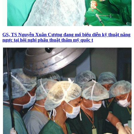
GS, TS Nguyễn Xuân Cương đang mổ biểu diễn kỹ thuật nâng
ngực tại hội nghị phẩu thuật thẩm mỹ quốc t