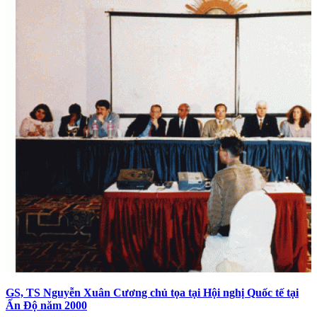
GS, TS Nguyễn Xuân Cương chủ tọa tại Hội nghị Quốc tế tại
Ấn Độ năm 2000