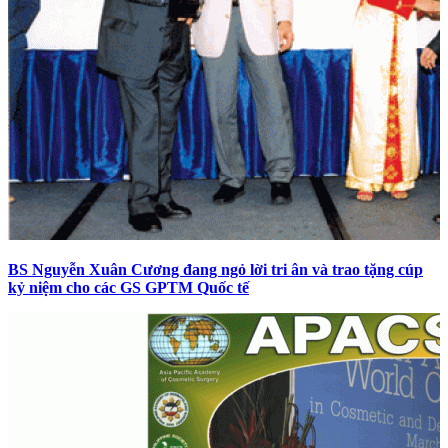
BS Nguyễn Xuân Cương đang ngỏ lời tri ân và trao tặng cúp
kỷ niệm cho các GS GPTM Quốc tế