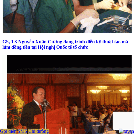
GS, TS Nguyễn Xuân Cương đang trình diễn kỹ thuật tạo má
lúm đồng tiền tại Hội nghị Quốc tế tổ chức
Gọi điện
SMS
Chỉ đường