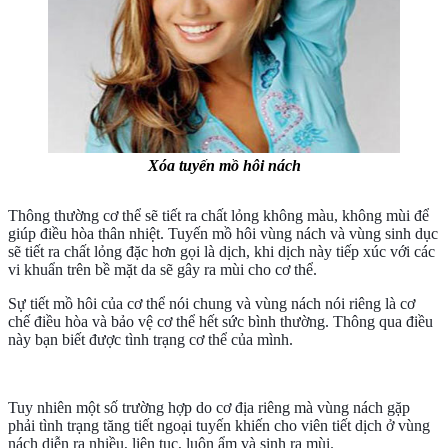
Xóa tuyến mồ hôi nách
Thông thường cơ thể sẽ tiết ra chất lỏng không màu, không mùi để
giúp điều hòa thân nhiệt. Tuyến mồ hôi vùng nách và vùng sinh dục
sẽ tiết ra chất lỏng đặc hơn gọi là dịch, khi dịch này tiếp xúc với các
vi khuẩn trên bề mặt da sẽ gây ra mùi cho cơ thể.
Sự tiết mồ hôi của cơ thể nói chung và vùng nách nói riêng là cơ
chế điều hòa và bảo vệ cơ thể hết sức bình thường. Thông qua điều
này bạn biết được tình trạng cơ thể của mình.
Tuy nhiên một số trường hợp do cơ địa riêng mà vùng nách gặp
phải tình trạng tăng tiết ngoại tuyến khiến cho viên tiết dịch ở vùng
nách diễn ra nhiều, liên tục, luôn ẩm và sinh ra mùi.