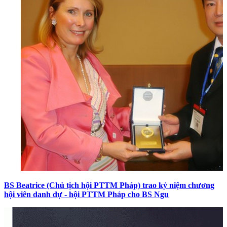
BS Beatrice (Chủ tịch hội PTTM Pháp) trao kỷ niệm chương
hội viên danh dự - hội PTTM Pháp cho BS Ngu