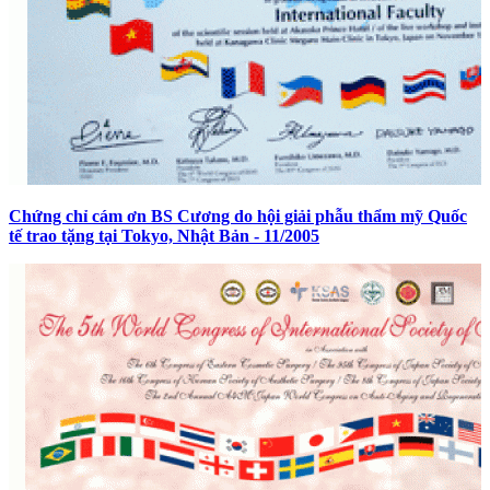
Chứng chỉ cám ơn BS Cương do hội giải phẫu thẩm mỹ Quốc
tế trao tặng tại Tokyo, Nhật Bản - 11/2005