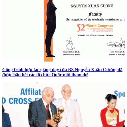
Công trình hợp tác giảng dạy của BS Nguyễn Xuân Cương đã
được hầu hết các tổ chức Quốc mời tham dự