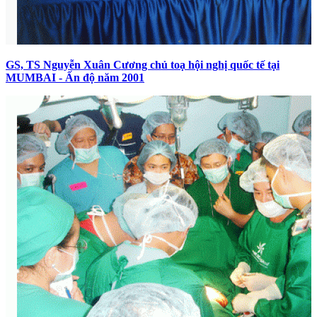
GS, TS Nguyễn Xuân Cương chủ toạ hội nghị quốc tế tại
MUMBAI - Ấn độ năm 2001