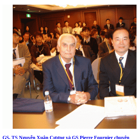
GS, TS Nguyễn Xuân Cương và GS Pierre Fournier chuyên