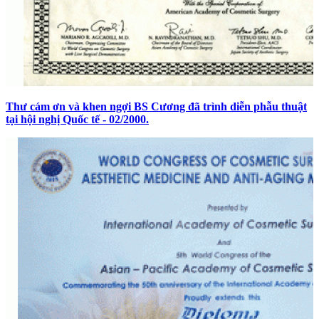
Thư cám ơn và khen ngợi BS Cương đã trình diễn phẫu thuật
tại hội nghị Quốc tế - 02/2000.