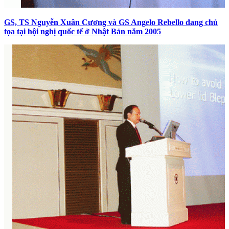
GS, TS Nguyễn Xuân Cương và GS Angelo Rebello đang chủ
tọa tại hội nghị quốc tế ở Nhật Bản năm 2005