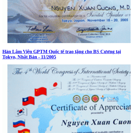
Hàn Lâm Viện GPTM Quốc tế trao tặng cho BS Cương tại
Tokyo, Nhật Bản - 11/2005