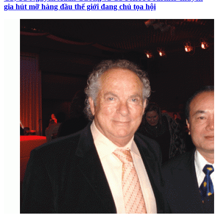
gia hút mỡ hàng đầu thế giới đang chủ tọa hội