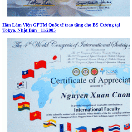
Hàn Lâm Viện GPTM Quốc tế trao tặng cho BS Cương tại
Tokyo, Nhật Bản - 11/2005