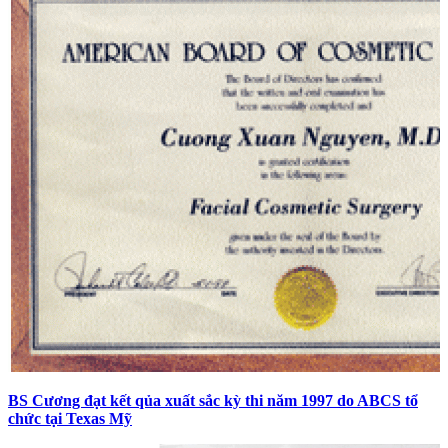
BS Cương đạt kết qủa xuất sắc kỳ thi năm 1997 do ABCS tổ
chức tại Texas Mỹ