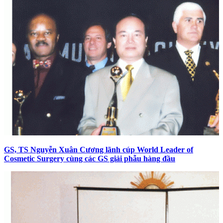
GS, TS Nguyễn Xuân Cương lãnh cúp World Leader of
Cosmetic Surgery cùng các GS giải phẫu hàng đầu