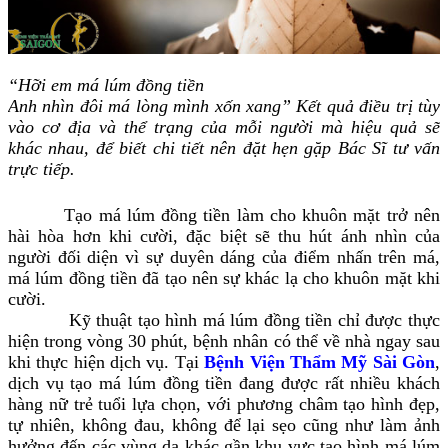
“Hỡi em má lúm đồng tiền
Anh nhìn đôi má lòng mình xốn xang”
Kết quả điều trị tùy
vào cơ địa và thể trạng của mỗi người mà hiệu quả sẽ
khác nhau, để biết chi tiết nên đặt hẹn gặp Bác Sĩ tư vấn
trực tiếp.
Tạo má lúm đồng tiền làm cho khuôn mặt trở nên
hài hòa hơn khi cười, đặc biệt sẽ thu hút ánh nhìn của
người đối diện vì sự duyên dáng của điểm nhấn trên má,
má lúm đồng tiền đã tạo nên sự khác lạ cho khuôn mặt khi
cười.
Kỹ thuật tạo hình má lúm đồng tiền chỉ được thực
hiện trong vòng 30 phút, bệnh nhân có thể về nhà ngay sau
khi thực hiện dịch vụ. Tại
Bệnh Viện Thẩm Mỹ Sài Gòn
,
dịch vụ tạo má lúm đồng tiền đang được rất nhiều khách
hàng nữ trẻ tuổi lựa chọn, với phương châm tạo hình đẹp,
tự nhiên, không đau, không để lại sẹo cũng như làm ảnh
hưởng đến các vùng da khác gần khu vực tạo hình má lúm