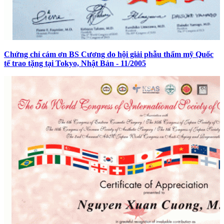
Chứng chỉ cám ơn BS Cương do hội giải phẫu thẩm mỹ Quốc
tế trao tặng tại Tokyo, Nhật Bản - 11/2005