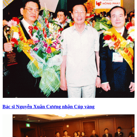
Bác sĩ Nguyễn Xuân Cương nhận Cúp vàng