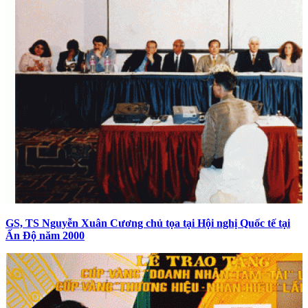
GS, TS Nguyễn Xuân Cương chủ tọa tại Hội nghị Quốc tế tại
Ấn Độ năm 2000