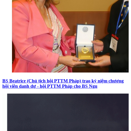
BS Beatrice (Chủ tịch hội PTTM Pháp) trao kỷ niệm chương
hội viên danh dự - hội PTTM Pháp cho BS Ngu