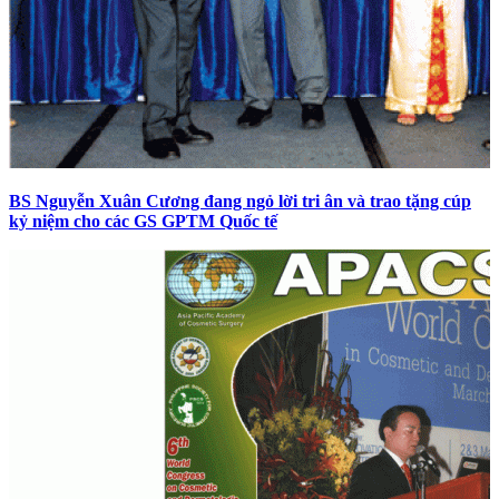
BS Nguyễn Xuân Cương đang ngỏ lời tri ân và trao tặng cúp
kỷ niệm cho các GS GPTM Quốc tế