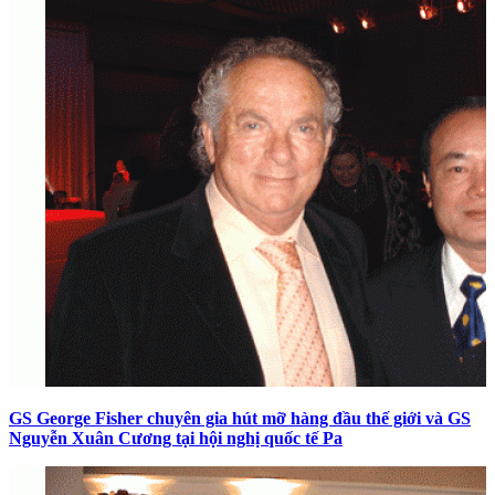
GS George Fisher chuyên gia hút mỡ hàng đầu thế giới và GS
Nguyễn Xuân Cương tại hội nghị quốc tế Pa