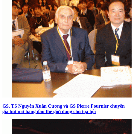
GS, TS Nguyễn Xuân Cương và GS Pierre Fournier chuyên
gia hút mỡ hàng đầu thế giới đang chủ tọa hội