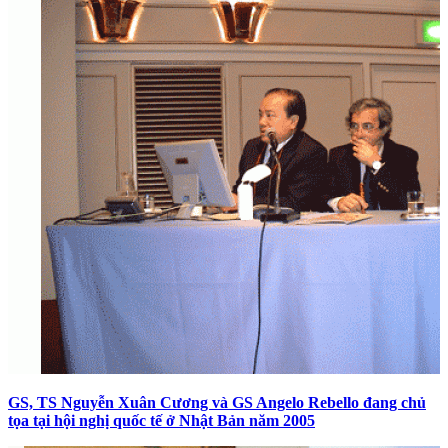
GS, TS Nguyễn Xuân Cương và GS Angelo Rebello đang chủ
tọa tại hội nghị quốc tế ở Nhật Bản năm 2005