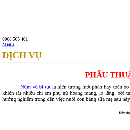
0908 565 401
97b Nguyễn Du, P.Bến Thành, Q.1, TP.HCM
0908 565 401
Menu
DỊCH VỤ
PHẪU THUẬ
Núm vú bị tụt
là hiện tượng một phần hay toàn bộ
khiến rất nhiều chị em phụ nữ hoang mang, lo lắng, bởi 
hưởng nghiêm trọng đến việc nuôi con bằng sữa mẹ sau này 