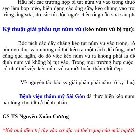
Hầu hết các trường hợp bị tụt núm vú vào trong thường d
sẹo làm bóp méo, biến dạng các ống sữa, kéo chúng vào tro
trùng ống sữa, do các túi độn ngực chèn ống dẫn sữa sau p
Kỹ thuật giải phẫu tụt núm vú (
kéo núm vú bị tụt)
:
Bóc tách các dây chằng kéo tụt núm vú vào trong, rồi c
núm vú thụt vào nhưng có thể kéo ra một cách dể dàng, nh
cũng quá ngắn, do đó việc kéo núm vú ra không phải là đi
định núm vú không bị tụt vào. Trong mọi trường hợp cuộc
có như thế việc kéo núm vú ra mới hoàn thành tốt đẹp.
Về nguyên tắc bác sỹ giải phẫu phải nắm rõ kỹ thuật để
Bệnh viện thẩm mỹ Sài Gòn
đã thực hiện kéo núm v
hài lòng cho tất cả bệnh nhân.
GS TS Nguyễn Xuân Cương
*Kết quả điều trị tùy vào cơ địa và thể trạng của mỗi người 