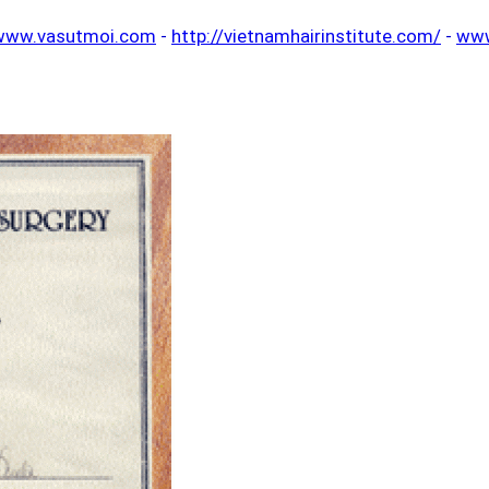
www.vasutmoi.com
-
http://vietnamhairinstitute.com/
-
www