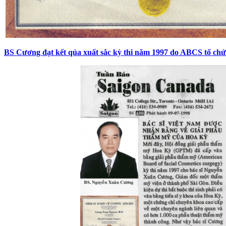
BS Cương đạt kết qủa xuất sắc kỳ thi năm 1997 do ABCS tổ chứ