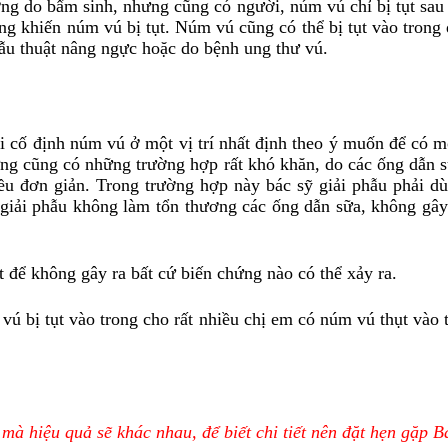
o bẩm sinh, nhưng cũng có người, núm vú chỉ bị tụt sau k
ng khiến núm vú bị tụt. Núm vú cũng có thể bị tụt vào trong
hẫu thuật nâng ngực hoặc do bệnh ung thư vú.
ố định núm vú ở một vị trí nhất định theo ý muốn để có m
ưng cũng có những trường hợp rất khó khăn, do các ống dẫn 
ều đơn giản. Trong trường hợp này bác sỹ giải phẫu phải dùn
 giải phẫu không làm tổn thương các ống dẫn sữa, không gâ
 không gây ra bất cứ biến chứng nào có thể xảy ra.
ú bị tụt vào trong cho rất nhiều chị em có núm vú thụt vào 
mà hiệu quả sẽ khác nhau, để biết chi tiết nên đặt hẹn gặp Bá