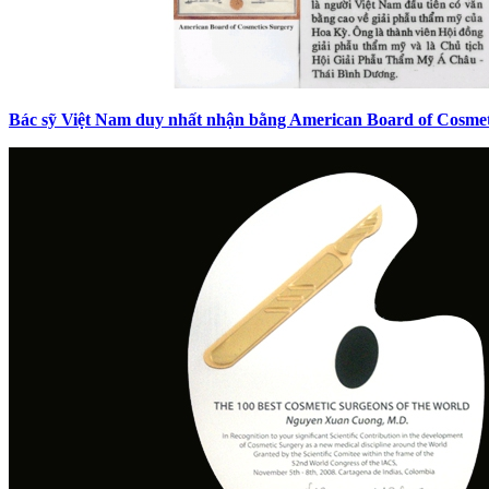
Bác sỹ Việt Nam duy nhất nhận bằng American Board of Cosmet