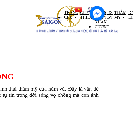
ntral Palace tầng M)
TRANG
GIỚI
GS,TS,BS
THẪM
D
CHỦ
THIỆU
NGUYỄN
MỸ
L
XUÂN
CƯƠNG
ONG
hình thái thẩm mỹ của núm vú. Đây là vấn đề
 tự tin trong đời sống vợ chồng mà còn ảnh