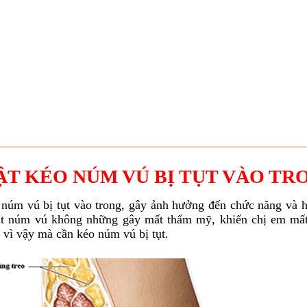
39 - 39A Nguyễn Trung Trực, P. Bến Thành, Q.1, TP.HCM ( Tòa nhà Ce
T KÉO NÚM VÚ BỊ TỤT VÀO TR
 núm vú bị tụt vào trong, gây ảnh hưởng đến chức năng và 
tụt núm vú không những gây mất thẩm mỹ, khiến chị em mất
vì vậy mà cần kéo núm vú bị tụt.