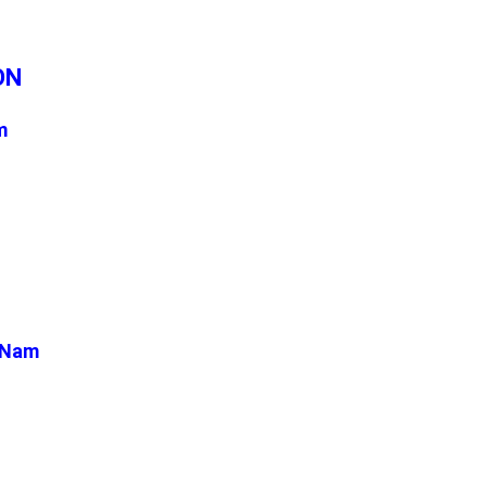
ÒN
m
t Nam