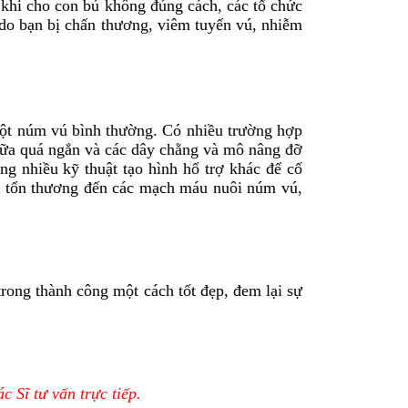
hi cho con bú không đúng cách, các tổ chức
 do bạn bị chấn thương, viêm tuyến vú, nhiễm
ột núm vú bình thường. Có nhiều trường hợp
sữa quá ngắn và các dây chằng và mô nâng đỡ
g nhiều kỹ thuật tạo hình hổ trợ khác để cố
y tổn thương đến các mạch máu nuôi núm vú,
trong thành công một cách tốt đẹp, đem lại sự
c Sĩ tư vấn trực tiếp.