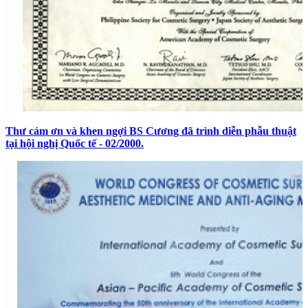
Thư cám ơn và khen ngợi BS Cương đã trình diễn phẫu thuật
tại hội nghị Quốc tế - 02/2000.