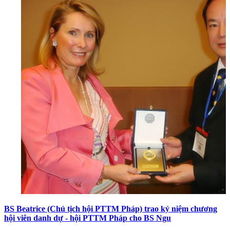
BS Beatrice (Chủ tịch hội PTTM Pháp) trao kỷ niệm chương
hội viên danh dự - hội PTTM Pháp cho BS Ngu