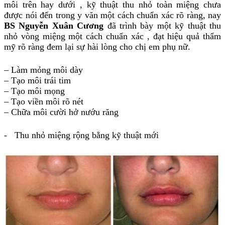
môi trên hay dưới , kỹ thuật thu nhỏ toàn miệng chưa
được nói đến trong y văn một cách chuẩn xác rõ ràng, nay
BS Nguyễn Xuân Cương
đã trình bày một kỹ thuật thu
nhỏ vòng miệng một cách chuẩn xác , đạt hiệu quả thẩm
mỹ rõ ràng đem lại sự hài lòng cho chị em phụ nữ.
– Làm mỏng môi dày
– Tạo môi trái tim
– Tạo môi mọng
– Tạo viền môi rõ nét
– Chữa môi cười hở nướu răng
- Thu nhỏ miệng rộng bằng kỹ thuật mới