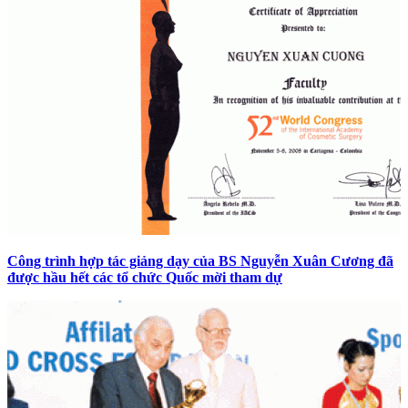
Công trình hợp tác giảng dạy của BS Nguyễn Xuân Cương đã
được hầu hết các tổ chức Quốc mời tham dự