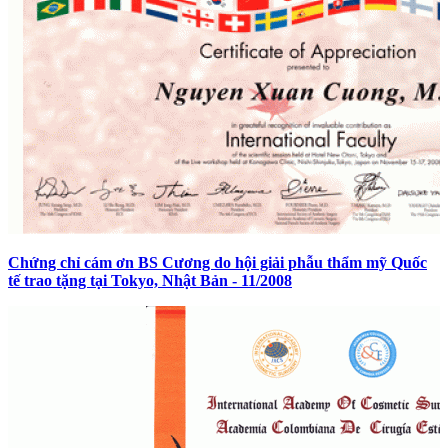
Chứng chỉ cám ơn BS Cương do hội giải phẫu thẩm mỹ Quốc
tế trao tặng tại Tokyo, Nhật Bản - 11/2008