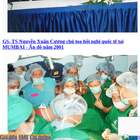
GS, TS Nguyễn Xuân Cương chủ toạ hội nghị quốc tế tại
MUMBAI - Ấn độ năm 2001
Gọi điện
SMS
Chỉ đường