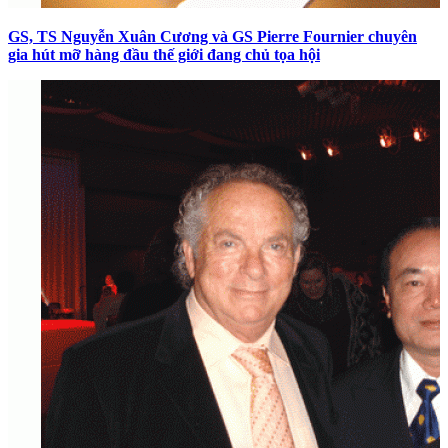
GS, TS Nguyễn Xuân Cương và GS Pierre Fournier chuyên
gia hút mỡ hàng đầu thế giới đang chủ tọa hội