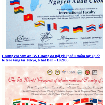
Chứng chỉ cám ơn BS Cương do hội giải phẫu thẩm mỹ Quốc
tế trao tặng tại Tokyo, Nhật Bản - 11/2005