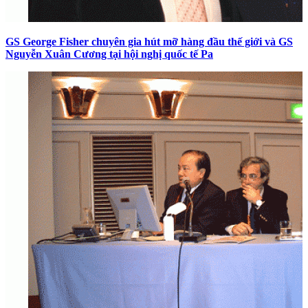
GS George Fisher chuyên gia hút mỡ hàng đầu thế giới và GS
Nguyễn Xuân Cương tại hội nghị quốc tế Pa