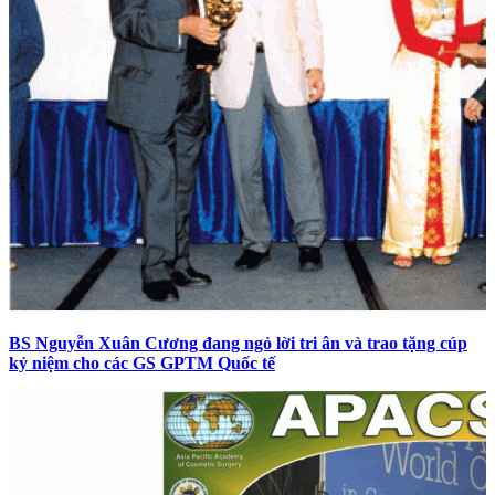
BS Nguyễn Xuân Cương đang ngỏ lời tri ân và trao tặng cúp
kỷ niệm cho các GS GPTM Quốc tế