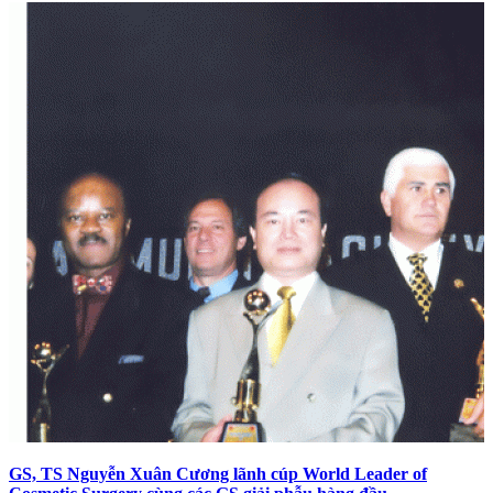
GS, TS Nguyễn Xuân Cương lãnh cúp World Leader of