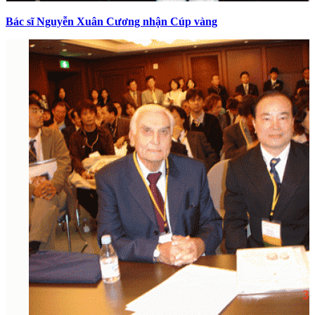
Bác sĩ Nguyễn Xuân Cương nhận Cúp vàng