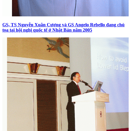
GS, TS Nguyễn Xuân Cương và GS Angelo Rebello đang chủ
tọa tại hội nghị quốc tế ở Nhật Bản năm 2005