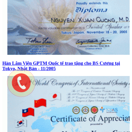
Hàn Lâm Viện GPTM Quốc tế trao tặng cho BS Cương tại
Tokyo, Nhật Bản - 11/2005