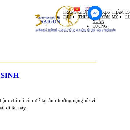
ntral Palace tầng M)
TRANG
GIỚI
GS,TS,BS
THẪM
D
CHỦ
THIỆU
NGUYỄN
MỸ
L
XUÂN
CƯƠNG
 SINH
Thậm chí nó còn để lại ảnh hưởng nặng nề về
i dị tật này.