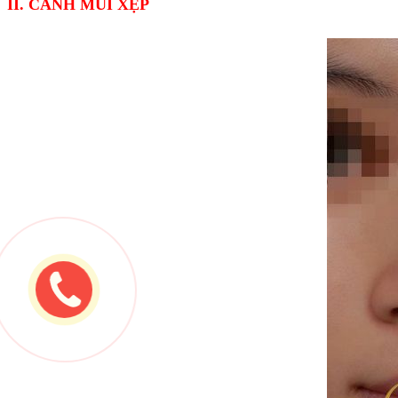
II.
CÁNH MŨI XẸP