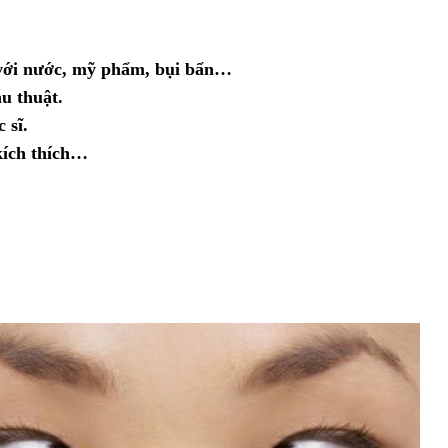
 với nước, mỹ phẩm, bụi bẩn…
u thuật.
 sĩ.
 kích thích…