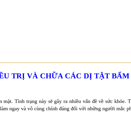
39 - 39A Nguyễn Trung Trực, P. Bến Thành, Q.1, TP.HCM ( Tòa nhà Ce
U TRỊ VÀ CHỮA CÁC DỊ TẬT BẨM
n mặt. Tình trạng này sẽ gây ra nhiều vấn đề về sức khỏe. 
 làm ngay và vô cùng chính đáng đối với những người mắc phả