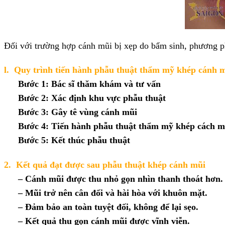
Đối với trường hợp cánh mũi bị xẹp do bẩm sinh, ph
ương
p
l.
Quy trình tiến hành
phẫu thuật thẩm mỹ khép cánh m
Bước 1: Bác sĩ thăm khám và tư vấn
Bước 2: Xác định khu vực phẫu thuật
Bước 3: Gây tê vùng cánh mũi
Bước 4: Tiến hành phẫu thuật thẩm mỹ khép cách m
Bước 5: Kết thúc phẫu thuật
2.
Kết quả đạt được sau
phẫu thuật khép cánh mũi
– Cánh mũi được thu nhỏ gọn nhìn thanh thoát hơn.
– Mũi trở nên cân đối và hài hòa với khuôn mặt.
– Đảm bảo an toàn tuyệt đối, không để lại sẹo.
– Kết quả thu gọn cánh mũi được vĩnh viễn.