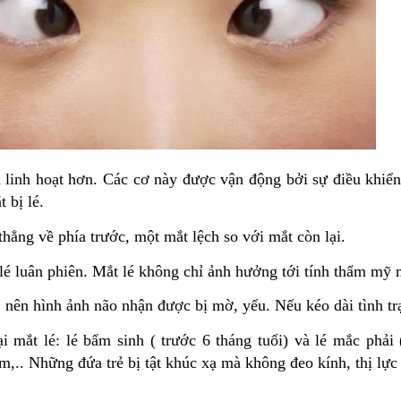
linh hoạt hơn. Các cơ này được vận động bởi sự điều khiển 
 bị lé.
thẳng về phía trước, một mắt lệch so với mắt còn lại.
n, lé luân phiên. Mắt lé không chỉ ảnh hưởng tới tính thẩm mỹ
, nên hình ảnh não nhận được bị mờ, yếu. Nếu kéo dài tình tr
ại mắt lé: lé bẩm sinh ( trước 6 tháng tuổi) và lé mắc phải
m,.. Những đứa trẻ bị tật khúc xạ mà không đeo kính, thị lực 