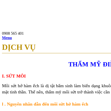
0908 565 401
97b Nguyễn Du, P.Bến Thành, Q.1, TP.HCM
0908 565 401
Menu
DỊCH VỤ
THẨM MỸ ĐIỀ
I. SỨT MÔI
Môi sứt hở hàm ếch là dị tật bẩm sinh làm biến dạng khuô
mặt tinh thần. Thế nên, thẩm mỹ môi sứt trở thành việc cần
l .
Nguyên nhân dẫn đến môi sứt hở hàm ếch