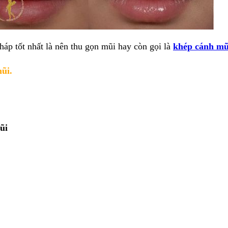
háp tốt nhất là nên
thu gọn mũi
hay còn gọi là
khép cánh mũ
ũi.
ũi