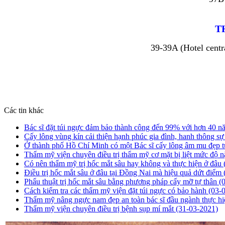
T
39-39A (Hotel cent
Các tin khác
Bác sĩ đặt túi ngực đảm bảo thành công đến 99% với hơn 40 
Cấy lông vùng kín cải thiện hạnh phúc gia đình, hanh thông s
Ở thành phố Hồ Chí Minh có một Bác sĩ cấy lông âm mu đẹp 
Thẩm mỹ viện chuyên điều trị thẩm mỹ cơ mặt bị liệt mức độ 
Có nên thẩm mỹ trị hốc mắt sâu hay không và thực hiện ở đâu
Điều trị hốc mắt sâu ở đâu tại Đồng Nai mà hiệu quả dứt điểm
Phẩu thuật trị hốc mắt sâu bằng phương pháp cấy mỡ tự thân
(
Cách kiểm tra các thẩm mỹ viện đặt túi ngực có bảo hành
(03-
Thẩm mỹ nâng ngực nam đẹp an toàn bác sĩ đầu ngành thực h
Thẩm mỹ viện chuyên điều trị bệnh sụp mí mắt
(31-03-2021)