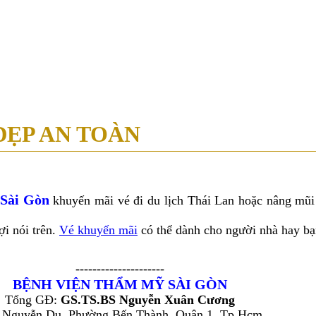
39 - 39A Nguyễn Trung Trực, P. Bến Thành, Q.1, TP.HCM ( Tòa nhà Ce
ẸP AN TOÀN
 Sài Gòn
khuyến mãi vé đi du lịch Thái Lan hoặc nâng mũi
 nói trên.
Vé khuyến mãi
có thể dành cho người nhà hay bạ
---------------------
BỆNH VIỆN THẨM MỸ SÀI GÒN
Tổng GĐ:
GS.TS.BS Nguyễn Xuân Cương
 Nguyễn Du, Phường Bến Thành, Quận 1, Tp.Hcm