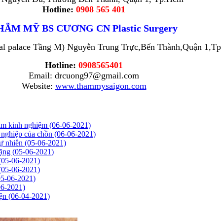
Hotline:
0908 565 401
HẪM MỸ BS CƯƠNG CN Plastic Surgery
ral palace Tầng M) Nguyễn Trung Trực,Bến Thành,Quận 1,T
Hotline:
0908565401
Email: drcuong97@gmail.com
Website:
www.thammysaigon.com
năm kinh nghiệm
(06-06-2021)
ự nghiệp của chồn
(06-06-2021)
tự nhiên
(05-06-2021)
nặng
(05-06-2021)
(05-06-2021)
(05-06-2021)
05-06-2021)
06-2021)
iện
(06-04-2021)