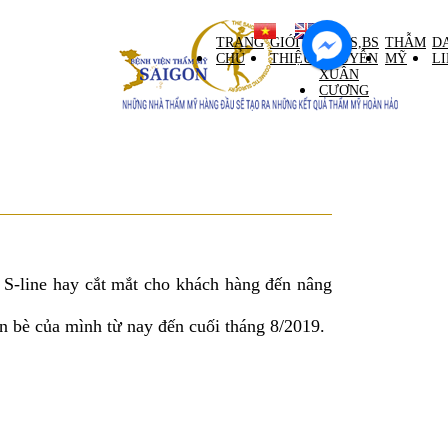
ntral Palace tầng M)
TRANG
GIỚI
GS,TS,BS
THẪM
D
CHỦ
THIỆU
NGUYỄN
MỸ
L
XUÂN
CƯƠNG
 S-line hay cắt mắt cho khách hàng đến nâng
n bè của mình từ nay đến cuối tháng 8/2019.