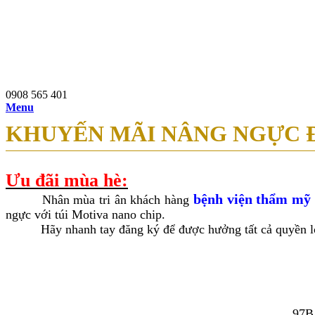
0908 565 401
97b Nguyễn Du, P.Bến Thành, Q.1, TP.HCM
0908 565 401
Menu
KHUYẾN MÃI NÂNG NGỰC Đ
Ưu đãi mùa hè:
bệnh viện thẩm mỹ
Nhân mùa tri ân khách hàng
ngực với túi Motiva nano chip.
Hãy nhanh tay đăng ký để được hưởng tất cả quyền lợi
97B