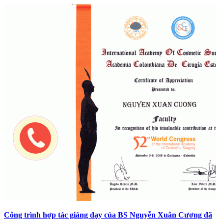
Công trình hợp tác giảng dạy của BS Nguyễn Xuân Cương đã