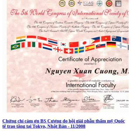
Chứng chỉ cám ơn BS Cương do hội giải phẫu thẩm mỹ Quốc
tế trao tặng tại Tokyo, Nhật Bản - 11/2008