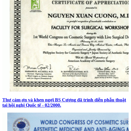
Thư cám ơn và khen ngợi BS Cương đã trình diễn phẫu thuật
tại hội nghị Quốc tế - 02/2000.