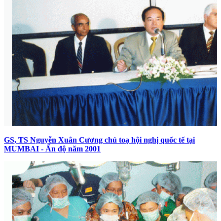
GS, TS Nguyễn Xuân Cương chủ toạ hội nghị quốc tế tại
MUMBAI - Ấn độ năm 2001