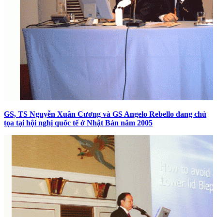
GS, TS Nguyễn Xuân Cương và GS Angelo Rebello đang chủ
tọa tại hội nghị quốc tế ở Nhật Bản năm 2005