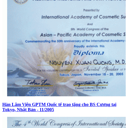
Hàn Lâm Viện GPTM Quốc tế trao tặng cho BS Cương tại
Tokyo, Nhật Bản - 11/2005