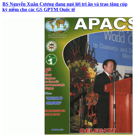
BS Nguyễn Xuân Cương đang ngỏ lời tri ân và trao tặng cúp
kỷ niệm cho các GS GPTM Quốc tế