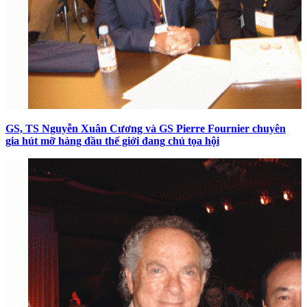
GS, TS Nguyễn Xuân Cương và GS Pierre Fournier chuyên
gia hút mỡ hàng đầu thế giới đang chủ tọa hội