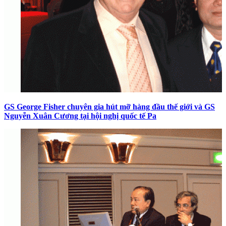
GS George Fisher chuyên gia hút mỡ hàng đầu thế giới và GS
Nguyễn Xuân Cương tại hội nghị quốc tế Pa