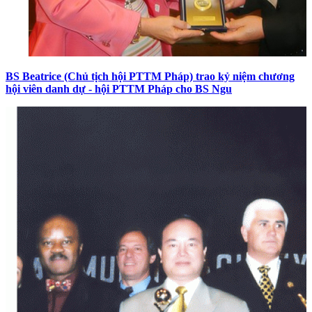
BS Beatrice (Chủ tịch hội PTTM Pháp) trao kỷ niệm chương
hội viên danh dự - hội PTTM Pháp cho BS Ngu