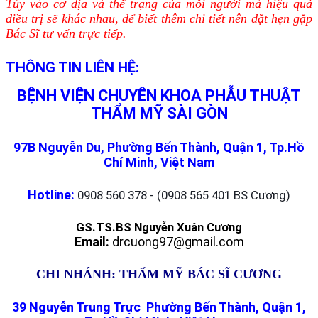
Tùy vào cơ địa và thể trạng của mỗi người mà hiệu quả
điều trị sẽ khác nhau, để biết thêm chi tiết nên đặt hẹn gặp
Bác Sĩ tư vấn trực tiếp.
THÔNG TIN LIÊN HỆ:
BỆNH VIỆN CHUYÊN KHOA PHẪU THUẬT
THẨM MỸ SÀI GÒN
97B Nguyễn Du, Phường Bến Thành, Quận 1, Tp.Hồ
Chí Minh, Việt Nam
Hotline:
0908 560 378 - (0908 565 401 BS Cương)
GS.TS.BS Nguyễn Xuân Cương
Email:
drcuong97@gmail.com
CHI NHÁNH: THẨM MỸ BÁC SĨ CƯƠNG
39 Nguyễn Trung Trực Phường Bến Thành, Quận 1,