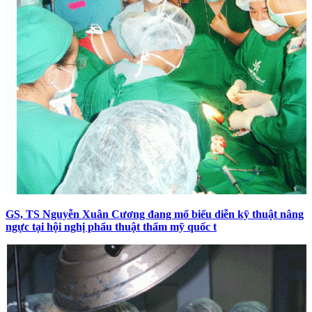
GS, TS Nguyễn Xuân Cương đang mổ biểu diễn kỹ thuật nâng
ngực tại hội nghị phẩu thuật thẩm mỹ quốc t