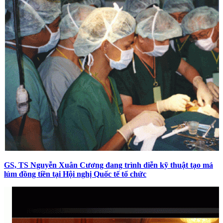
GS, TS Nguyễn Xuân Cương đang trình diễn kỹ thuật tạo má
lúm đồng tiền tại Hội nghị Quốc tế tổ chức