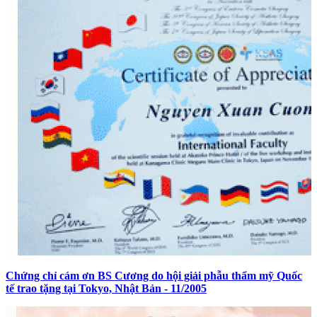
Chứng chỉ cám ơn BS Cương do hội giải phẫu thẩm mỹ Quốc
tế trao tặng tại Tokyo, Nhật Bản - 11/2005