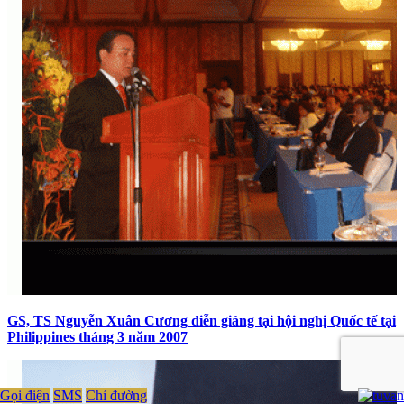
GS, TS Nguyễn Xuân Cương diễn giảng tại hội nghị Quốc tế tại
Philippines tháng 3 năm 2007
Gọi điện
SMS
Chỉ đường