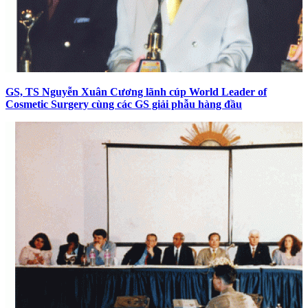
GS, TS Nguyễn Xuân Cương lãnh cúp World Leader of
Cosmetic Surgery cùng các GS giải phẫu hàng đầu