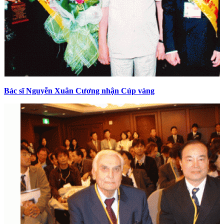
Bác sĩ Nguyễn Xuân Cương nhận Cúp vàng