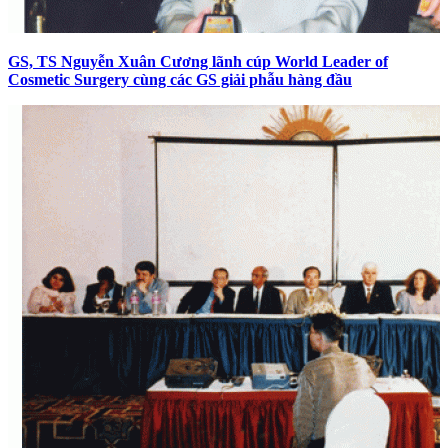
GS, TS Nguyễn Xuân Cương lãnh cúp World Leader of
Cosmetic Surgery cùng các GS giải phẫu hàng đầu