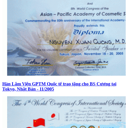
Hàn Lâm Viện GPTM Quốc tế trao tặng cho BS Cương tại
Tokyo, Nhật Bản - 11/2005