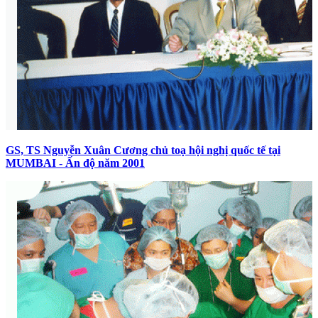
GS, TS Nguyễn Xuân Cương chủ toạ hội nghị quốc tế tại
MUMBAI - Ấn độ năm 2001