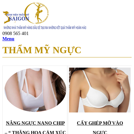
0908 565 401
Menu
THẨM MỸ NGỰC
NÂNG NGỰC NANO CHIP
CẤY GHÉP MỠ VÀO
– “ THĂNG HOA CẢM XÚC
NGỰC