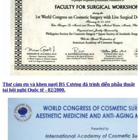
Thư cám ơn và khen ngợi BS Cương đã trình diễn phẫu thuật
tại hội nghị Quốc tế - 02/2000.