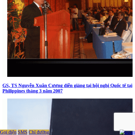
GS, TS Nguyễn Xuân Cương diễn giảng tại hội nghị Quốc tế tại
Philippines tháng 3 năm 2007
Gọi điện
SMS
Chỉ đường