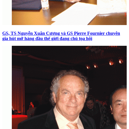
GS, TS Nguyễn Xuân Cương và GS Pierre Fournier chuyên
gia hút mỡ hàng đầu thế giới đang chủ tọa hội