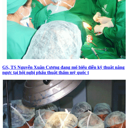
GS, TS Nguyễn Xuân Cương đang mổ biểu diễn kỹ thuật nâng
ngực tại hội nghị phẩu thuật thẩm mỹ quốc t