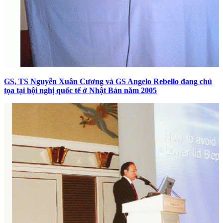
GS, TS Nguyễn Xuân Cương và GS Angelo Rebello đang chủ
tọa tại hội nghị quốc tế ở Nhật Bản năm 2005