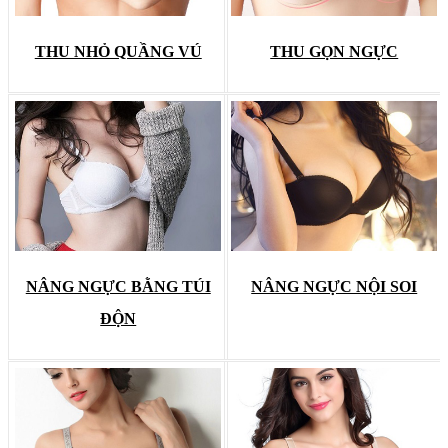
THU NHỎ QUẦNG VÚ
THU GỌN NGỰC
NÂNG NGỰC BẰNG TÚI
NÂNG NGỰC NỘI SOI
ĐỘN