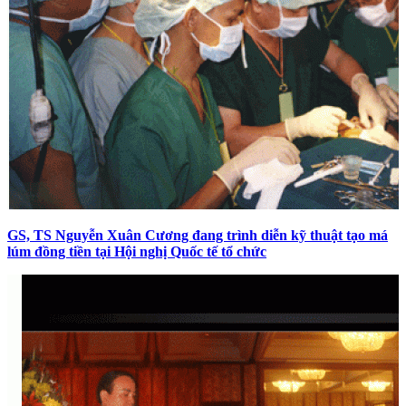
GS, TS Nguyễn Xuân Cương đang trình diễn kỹ thuật tạo má
lúm đồng tiền tại Hội nghị Quốc tế tổ chức