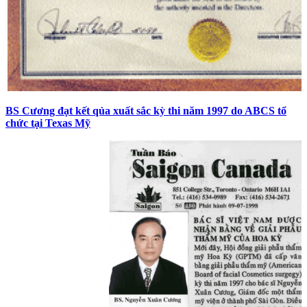
BS Cương đạt kết qủa xuất sắc kỳ thi năm 1997 do ABCS tổ
chức tại Texas Mỹ