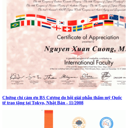
Chứng chỉ cám ơn BS Cương do hội giải phẫu thẩm mỹ Quốc
tế trao tặng tại Tokyo, Nhật Bản - 11/2008