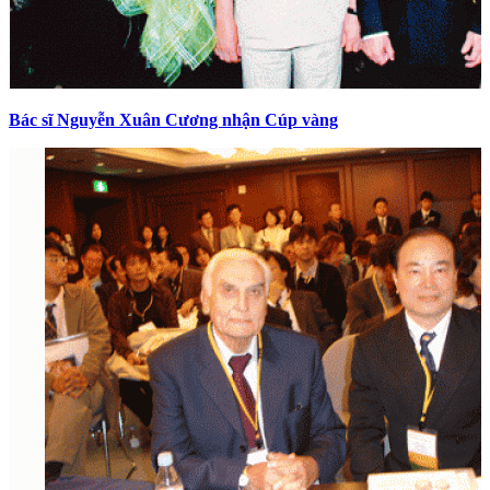
Bác sĩ Nguyễn Xuân Cương nhận Cúp vàng