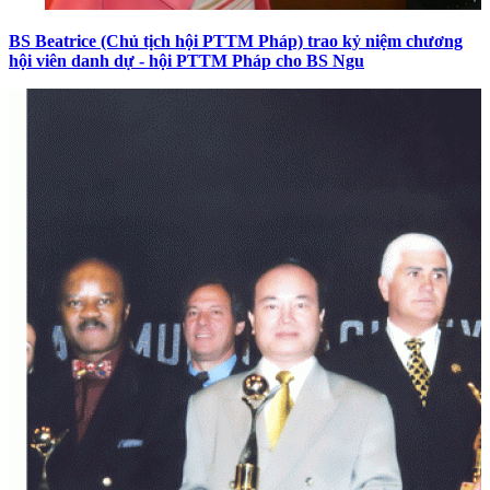
BS Beatrice (Chủ tịch hội PTTM Pháp) trao kỷ niệm chương
hội viên danh dự - hội PTTM Pháp cho BS Ngu