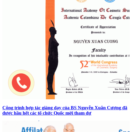
Công trình hợp tác giảng dạy của BS Nguyễn Xuân Cương đã
được hầu hết các tổ chức Quốc mời tham dự