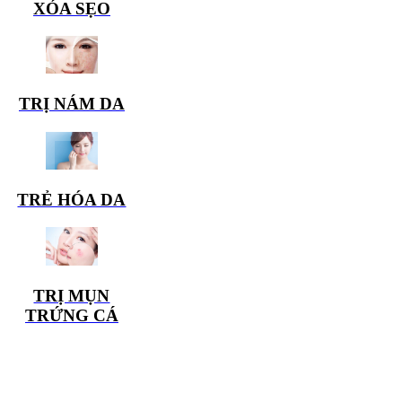
XÓA SẸO
TRỊ NÁM DA
TRẺ HÓA DA
TRỊ MỤN
TRỨNG CÁ