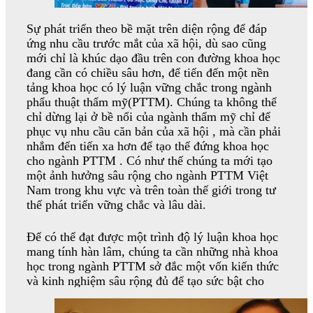
truyền thông, báo chí, độc giả các báo bình chọn.
Sự phát triển theo bề mặt trên diện rộng để đáp
Lựa chọn Bệnh viện Thẩm mỹ Sài Gòn
ứng nhu cầu trước mắt của xã hội, dù sao cũng
mới chỉ là khúc dạo đầu trên con đường khoa học
đang cần có chiều sâu hơn, để tiến đến một nền
A/ GS.TS.BS Nguyễn Xuân Cương
tảng khoa học có lý luận vững chắc trong ngành
phẩu thuật thẩm mỹ(PTTM). Chúng ta không thể
Cây đại thụ của ngành thẩm mỹ Việt Nam, trưởng
chỉ dừng lại ở bề nổi của ngành thẩm mỹ chỉ để
của
Bệnh viện Thẩm
khoa phẫu thuật thẩm mỹ
phục vụ nhu cầu căn bản của xã hội , mà cần phải
mỹ Sài Gòn
GS.TS.BS Nguyễn X
uân Cương
nhắm đến tiến xa hơn để tạo thế đứng khoa học
là bác
với trên 48 năm kinh nghiệm trong ngành
,
cho ngành PTTM . Có như thế chúng ta mới tạo
sĩ phẫu thuật thẩm mỹ và tạo hình đầu tiên
một ảnh hưởng sâu rộng cho ngành PTTM Việt
của Việt Nam từ năm 1975
là người đầu tiên
Nam trong khu vực và trên toàn thế giới trong tư
duy nhất
ở Việt Nam đáp ứng được yêu cầu phải
thế phát triển vững chắc và lâu dài.
có văn bằng tiến sĩ y khoa của Mỹ và đã thực hiện
nhuần nhuyễn hầu hết các ca phẩu thuật thẩm mỹ.
Để có thể đạt được một trình độ lý luận khoa học
Người dự thi văn bằng American Board cần trải
mang tính hàn lâm, chúng ta cần những nhà khoa
qua 2 bài thi viết và vấn đáp. Bài thi trắc nghiệm
học trong ngành PTTM sở đắc một vốn kiến thức
trong 4 tiếng hỏi về tất cả nội dung trong ngành
và kinh nghiệm sâu rộng đủ để tạo sức bật cho
phẫu thuật thẩm mỹ. Bài thi vấn đáp do hai giám
ngành PTTM Việt Nam đủ sức để cạnh tranh với
khảo chủ trì kéo dài trong hai tiếng, các câu hỏi
thế giới ngày nay.