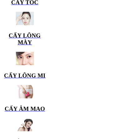
CẤY TÓC
sẽ được bác sĩ nâng đầu mũi và thân mũi cao lên
cho phù hợp với gương mặt.
Nâng mũi đòi hỏi một ánh mắt nghệ thuật rất cao
để đánh giá hình ảnh chiếc mũi trên mỗi bệnh
CẤY LÔNG
MÀY
nhân có thích ứng với từng khách hàng hay
không.
CẤY LÔNG MI
CẤY ÂM MAO