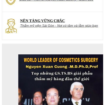
Bệnh viện thẩm mỹ Sài Gòn 2 lần được phong tặng
danh hiệu giáo sư quốc tế trong ngành phẫu thuật
thẩm mỹ.
NỀN TẢNG VỮNG CHẮC
Thẩm mỹ viện Sài Gòn - Nơi có tâm và tầm giúp bạn
làm đẹp.