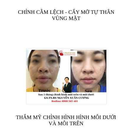
CHỈNH CẰM LỆCH - CẤY MỠ TỰ THÂN
VÙNG MẶT
THẨM MỸ CHỈNH HÌNH HÌNH MÔI DƯỚI
VÀ MÔI TRÊN