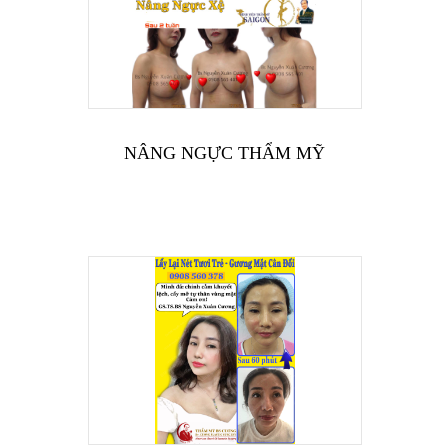
NÂNG NGỰC THẨM MỸ