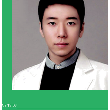
châu Âu chúng tôi muốn nói đến
bác sĩ Nguyễn Xuân
Cương
, giám đốc
bệnh viện chuyên khoa thẫm mỹ Sài
Gòn.
GS.TS.BS