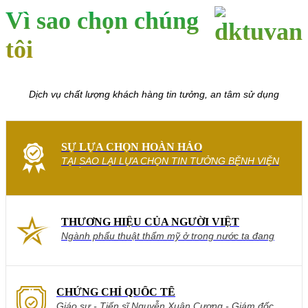
Vì sao chọn chúng
tôi
Dịch vụ chất lượng khách hàng tin tưởng, an tâm sử dụng
SỰ LỰA CHỌN HOÀN HẢO
TẠI SAO LẠI LỰA CHỌN TIN TƯỞNG BỆNH VIỆN
THẨM MỸ SÀI GÒN?
THƯƠNG HIỆU CỦA NGƯỜI VIỆT
Ngành phẩu thuật thẩm mỹ ở trong nước ta đang
trên đà phát triển sôi nổi hơn xưa với hàng loạt mỹ
viện và bệnh viện thẩm mỹ mới được cấp phép, đáp
ứng phần nào nhu cầu làm đẹp của một số đông chị
em phụ nữ và của cả nam giới.
CHỨNG CHỈ QUỐC TẾ
Giáo sư - Tiến sĩ Nguyễn Xuân Cương - Giám đốc