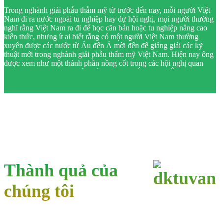
Trong nghành giải phẫu thẫm mỹ từ trước đến nay, mỗi người Việt
Nam đi ra nước ngoài tu nghiệp hay dự hội nghị, mọi người thường
nghĩ rằng Việt Nam ra đi để học căn bản hoặc tu nghiệp nâng cao
kiến thức, nhưng ít ai biết rằng có một người Việt Nam thường
xuyên được các nước từ Âu đến Á mời đến để giảng giải các kỹ
thuật mới trong nghành giải phẫu thẩm mỹ Việt Nam. Hiện nay ông
được xem như một thành phần nồng cốt trong các hội nghị quan
trọng của nghành giải phẫu thẫm mỹ châu Á và châu Âu chúng tôi
muốn nói đến bác sĩ Nguyễn Xuân Cương, giám đốc
bệnh viện
chuyên khoa thẫm mỹ Sài Gòn.
Thành quả của
chúng tôi