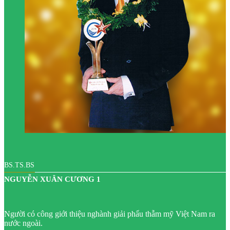
BS.TS.BS
NGUYỄN XUÂN CƯƠNG 1
Người có công giới thiệu nghành giải phẩu thẫm mỹ Việt Nam ra
nước ngoài.