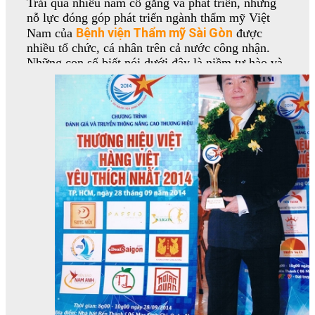
Trải qua nhiều năm cố gắng và phát triển, những
nỗ lực đóng góp phát triển ngành thẩm mỹ Việt
Bệnh viện Thẩm mỹ Sài Gòn
Nam của
được
nhiều tổ chức, cá nhân trên cả nước công nhận.
Những con số biết nói dưới đây là niềm tự hào và
là động lực cố gắng và cố gắng hơn nữa của toàn
thể đội ngũ nhân viên.
– 30 lần được độc giả các báo, các cơ quan truyền
thông và các tổ chức chức năng bầu chọn nhận
giải thuởng thương hiệu Việt trong nhóm sản
phẩm hàng hoá dịch vụ Việt Nam uy tín và chất
lượng (2004 – 2008).
– Cúp vàng thương hiệu mạnh và uy tín nhất do
uỷ ban khen thưởng trung ương trao tặng tháng
11/2007.
– Giải thưởng Thương Hiệu Vàng, Top 100
Thương Hiệu Việt, Thương Hiệu Việt hội nhập
WTO do các ban ngành Trung ương, các cơ quan